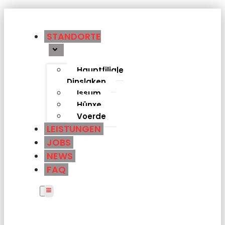
STANDORTE
Hauptfiliale
Dinslaken
Issum
Hünxe
Voerde
LEISTUNGEN
JOBS
NEWS
FAQ