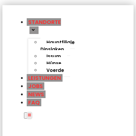
STANDORTE
Hauptfiliale
Dinslaken
Issum
Hünxe
Voerde
LEISTUNGEN
JOBS
NEWS
FAQ